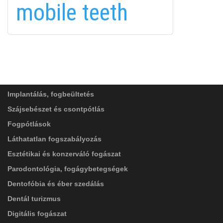
mobile teeth
FELIRATKOZÁS
FELIRATKOZÁS
ADATVÉDELMI TÁJÉKOZTATÓ
(*)
SZOLGÁLTATÁSAINK
Elolvastam, és elfogadom az
Adatkezelési
tájékoztatóban
foglaltakat!
Implantálás, fogbeültetés
Szájsebészet és csontpótlás
Fogpótlások
Láthatatlan fogszabályozás
Esztétikai és konzerváló fogászat
Parodontológia, fogágybetegségek
Dentofóbia és éber szedálás
Dentál turizmus
Digitális fogászat