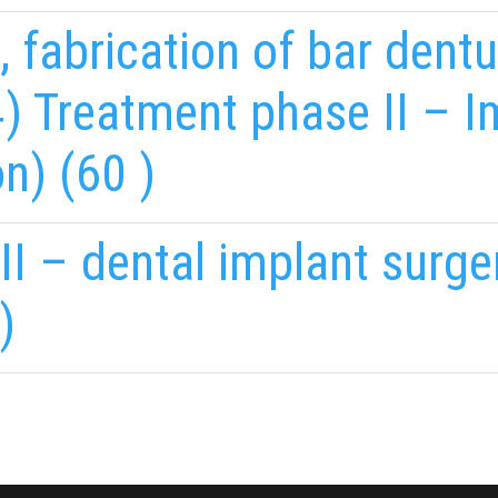
, fabrication of bar den
4) Treatment phase II – I
n) (60 )
I – dental implant surge
EMAILCIME
b
fab
)
fa-
stagram
youtube-
b
square
ADATVÉDELMI TÁJÉKOZTATÓ
(*)
nkedin-
Elolvastam, és elfogadom az
Adatkezelés