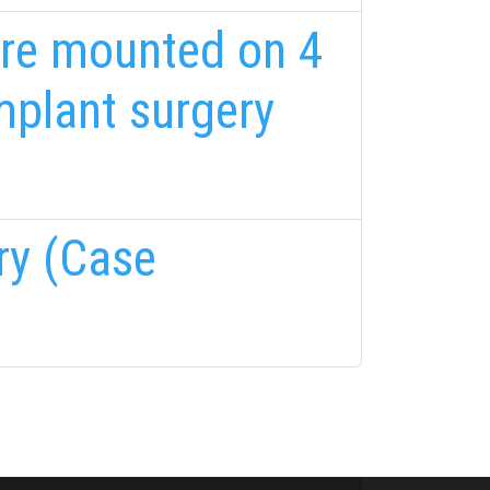
ture mounted on 4
mplant surgery
ry (Case
FELIRATKOZÁS
FELIRATKOZÁS
i tájékoztatóban
foglaltakat!