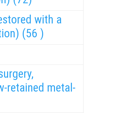
estored with a
ion) (56 )
surgery,
w-retained metal-