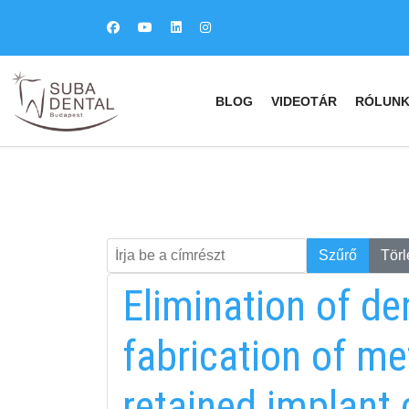
BLOG
VIDEOTÁR
RÓLUN
Írja be a címrészt
Keresés
Szűrő
Törl
Elimination of den
fabrication of me
retained implant