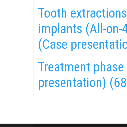
Tooth extractions
implants (All-on-
(Case presentatio
Treatment phase I
fab
fa
presentation) (68
fa-
fa-
ITT TALÁL MEG
MINKET
facebook-
in
fa
f
fa-
li
in