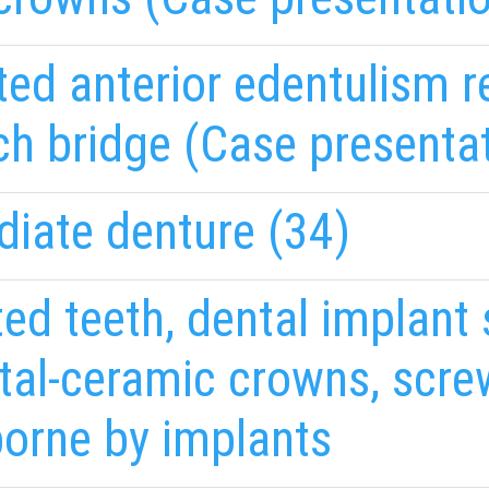
ated anterior edentulism r
h bridge (Case presentat
diate denture (34)
ed teeth, dental implant 
tal-ceramic crowns, scre
orne by implants