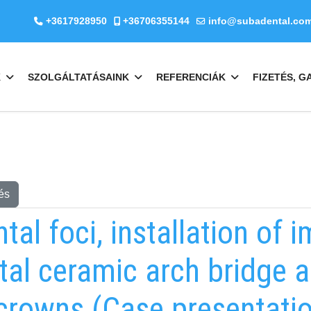
+3617928950
+36706355144
info@subadental.co
K
SZOLGÁLTATÁSAINK
REFERENCIÁK
FIZETÉS, G
és
tal foci, installation of i
tal ceramic arch bridge 
 crowns (Case presentatio