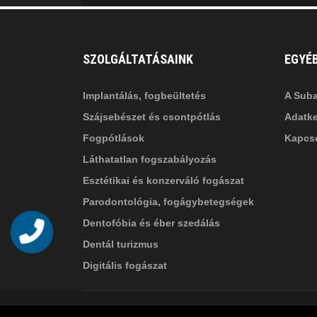
SZOLGÁLTATÁSAINK
EGYÉ
Implantálás, fogbeültetés
A Suba
Szájsebészet és csontpótlás
Adatke
Fogpótlások
Kapcso
Láthatatlan fogszabályozás
Esztétikai és konzerváló fogászat
Parodontológia, fogágybetegségek
Dentofóbia és éber szedálás
Telefon
Dentál turizmus
Digitális fogászat