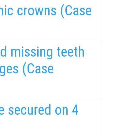
amic crowns (Case
d missing teeth
dges (Case
re secured on 4