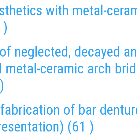
esthetics with metal-cer
 )
of neglected, decayed an
d metal-ceramic arch bri
)
 fabrication of bar dentu
esentation) (61 )