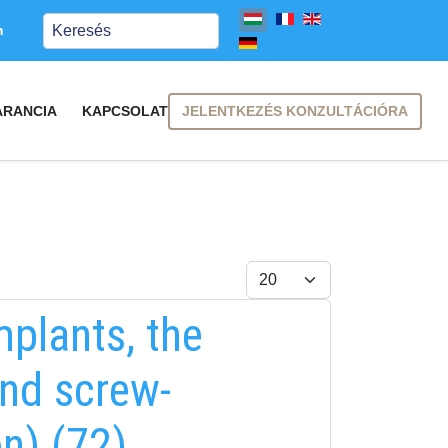
Keresés
m
JELENTKEZÉS KONZULTÁCIÓRA
ARANCIA
KAPCSOLAT
Tételek #
mplants, the
and screw-
n) (72)