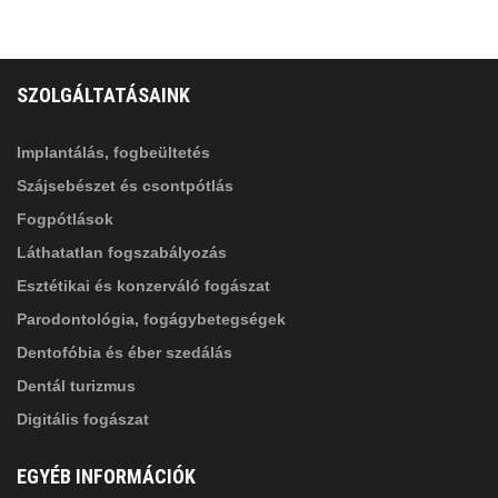
FELIRATKOZÁS
ADATVÉDELMI TÁJÉKOZTATÓ
(*)
SZOLGÁLTATÁSAINK
Elolvastam, és elfogadom az
Adatkezelési
tájékoztatóban
foglaltakat!
Implantálás, fogbeültetés
Szájsebészet és csontpótlás
Fogpótlások
Láthatatlan fogszabályozás
Esztétikai és konzerváló fogászat
Parodontológia, fogágybetegségek
Dentofóbia és éber szedálás
Dentál turizmus
Digitális fogászat
EGYÉB INFORMÁCIÓK