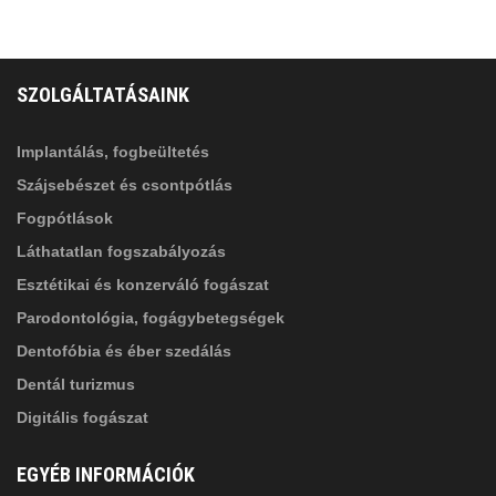
FELIRATKOZÁS
ADATVÉDELMI TÁJÉKOZTATÓ
(*)
SZOLGÁLTATÁSAINK
Elolvastam, és elfogadom az
Adatkezelési
tájékoztatóban
foglaltakat!
Implantálás, fogbeültetés
Szájsebészet és csontpótlás
Fogpótlások
Láthatatlan fogszabályozás
Esztétikai és konzerváló fogászat
Parodontológia, fogágybetegségek
Dentofóbia és éber szedálás
Dentál turizmus
Digitális fogászat
EGYÉB INFORMÁCIÓK