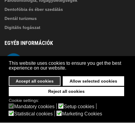
Parodontológia, fogágybetegségek
Dentofóbia és éber szedálás
Dentál turizmus
Digitális fogászat
EGYÉB INFORMÁCIÓK
A Suba Dentistről
Telefon
This website uses cookies to ensure you get the best
Adatkezelési szabályzat
experience on our website.
Kapcsolat
Accept all cookies
Allow selected cookies
Reject all cookies
© 2026 Suba Dental | Webdesign by
FRIK
Cookie settings:
Akadálymentesítési nyilatkozat
Mandatory cookies
Setup cookies
Statistical cookies
Marketing Cookies