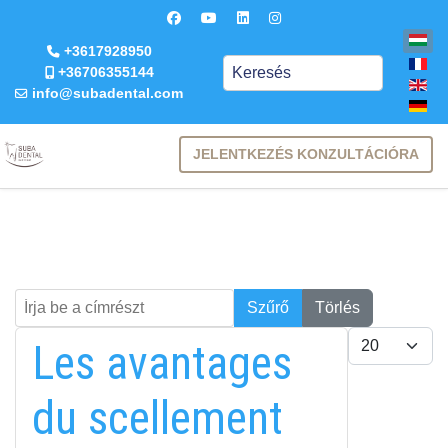
+3617928950
Keresés
+36706355144
info@subadental.com
JELENTKEZÉS KONZULTÁCIÓRA
Írja be a címrészt
Keresés
Szűrő
Törlés
Tételek #
Les avantages
du scellement