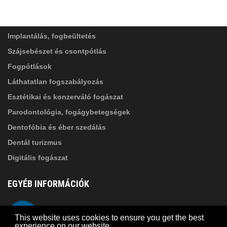
SZOLGÁLTATÁSAINK
Elolvastam, és elfogadom az
Adatkezelési
tájékoztatóban
foglaltakat!
Implantálás, fogbeültetés
Szájsebészet és csontpótlás
Fogpótlások
Láthatatlan fogszabályozás
Esztétikai és konzerváló fogászat
Parodontológia, fogágybetegségek
Dentofóbia és éber szedálás
Dentál turizmus
Digitális fogászat
EGYÉB INFORMÁCIÓK
A Suba Dentistről
Telefon
This website uses cookies to ensure you get the best
Adatkezelési szabályzat
experience on our website.