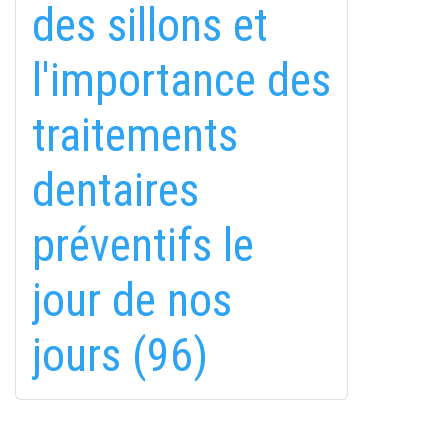
des sillons et
l'importance des
traitements
fab
fab
fab
dentaires
fa-
fa-
fa-
ITT TALÁL MEG
MINKET
facebook-
instagram
youtube-
fab
préventifs le
f
square
fa-
EMAILCIME
linkedin-
jour de nos
in
jours (96)
FELIRATKOZÁS
FELIRATKOZÁS
ADATVÉDELMI TÁJÉKOZTATÓ
(*)