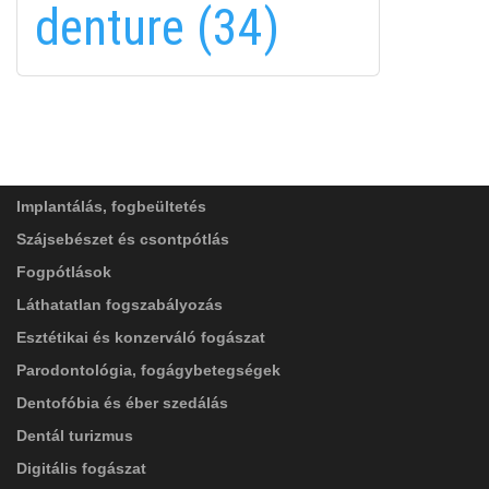
denture (34)
FELIRATKOZÁS
FELIRATKOZÁS
ADATVÉDELMI TÁJÉKOZTATÓ
(*)
SZOLGÁLTATÁSAINK
Elolvastam, és elfogadom az
Adatkezelési
tájékoztatóban
foglaltakat!
Implantálás, fogbeültetés
Szájsebészet és csontpótlás
Fogpótlások
Láthatatlan fogszabályozás
Esztétikai és konzerváló fogászat
Parodontológia, fogágybetegségek
Dentofóbia és éber szedálás
Dentál turizmus
Digitális fogászat