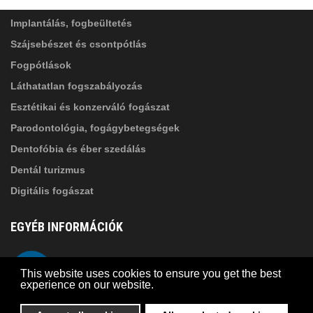
tájékoztatóban
foglaltakat!
Implantálás, fogbeültetés
Szájsebészet és csontpótlás
Fogpótlások
Láthatatlan fogszabályozás
Esztétikai és konzerváló fogászat
Parodontológia, fogágybetegségek
Dentofóbia és éber szedálás
Dentál turizmus
Digitális fogászat
EGYÉB INFORMÁCIÓK
A Suba Dentistről
Telefon
This website uses cookies to ensure you get the best
Adatkezelési szabályzat
experience on our website.
Kapcsolat