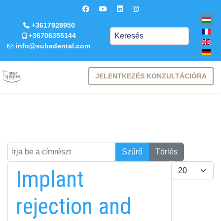
+3617928950
Keresés
+36706355144
info@subadental.com
JELENTKEZÉS KONZULTÁCIÓRA
Írja be a címrészt
Keresés
Szűrő
Törlés
Tételek #
Implant
rejection and