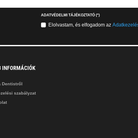
stagram
youtube-
b
square
ADATVÉDELMI TÁJÉKOZTATÓ
(*)
nkedin-
Elolvastam, és elfogadom az
Adatkezelés
B INFORMÁCIÓK
 Dentistről
zelési szabályzat
lat