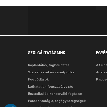
facebook-
in
fa
f
fa-
li
in
SZOLGÁLTATÁSAINK
EGYÉ
Implantálás, fogbeültetés
A Suba
Szájsebészet és csontpótlás
Adatke
Fogpótlások
Kapcso
Láthatatlan fogszabályozás
Esztétikai és konzerváló fogászat
Parodontológia, fogágybetegségek