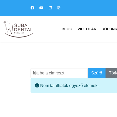
BLOG
VIDEOTÁR
RÓLUN
Írja be a címrészt
Keresés
Szűrő
Törl
Információ
Nem találhatók egyező elemek.
fab
fa
fa-
fa-
ITT TALÁL MEG
MINKET