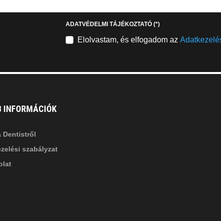
stagram
youtube-
b
square
ADATVÉDELMI TÁJÉKOZTATÓ
(*)
nkedin-
Elolvastam, és elfogadom az
Adatkezelés
B INFORMÁCIÓK
 Dentistről
zelési szabályzat
lat