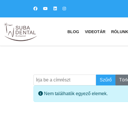
BLOG
VIDEOTÁR
RÓLUN
Írja be a címrészt
Keresés
Szűrő
Törl
Információ
Nem találhatók egyező elemek.
fab
fa
fa-
fa-
ITT TALÁL MEG
MINKET