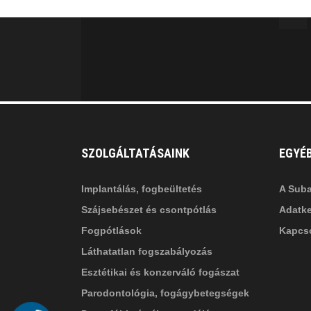
facebook-
in
fa
f
fa-
li
in
SZOLGÁLTATÁSAINK
EGYÉ
Implantálás, fogbeültetés
A Suba
Szájsebészet és csontpótlás
Adatke
Fogpótlások
Kapcso
Láthatatlan fogszabályozás
Esztétikai és konzerváló fogászat
Parodontológia, fogágybetegségek