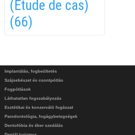
(Étude de cas)
in
(66)
FELIRATKOZÁS
FELIRATKOZÁS
ADATVÉDELMI TÁJÉKOZTATÓ
(*)
SZOLGÁLTATÁSAINK
Elolvastam, és elfogadom az
Adatkezelési
tájékoztatóban
foglaltakat!
Implantálás, fogbeültetés
Szájsebészet és csontpótlás
Fogpótlások
Láthatatlan fogszabályozás
Esztétikai és konzerváló fogászat
Parodontológia, fogágybetegségek
Dentofóbia és éber szedálás
Dentál turizmus