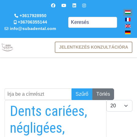
+3617928950
Keresés
+36706355144
info@subadental.com
JELENTKEZÉS KONZULTÁCIÓRA
Írja be a címrészt
Keresés
Szűrő
Törlés
Tételek #
Dents cariées,
négligées,