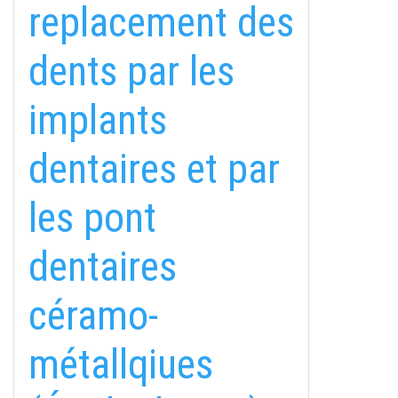
replacement des
dents par les
implants
dentaires et par
les pont
dentaires
fab
fab
fab
céramo-
fa-
fa-
fa-
ITT TALÁL MEG
MINKET
facebook-
instagram
youtube-
fab
métallqiues
f
square
fa-
EMAILCIME
linkedin-