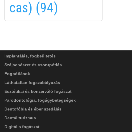
cas) (94)
FELIRATKOZÁS
FELIRATKOZÁS
ADATVÉDELMI TÁJÉKOZTATÓ
(*)
SZOLGÁLTATÁSAINK
Elolvastam, és elfogadom az
Adatkezelési
tájékoztatóban
foglaltakat!
Implantálás, fogbeültetés
Szájsebészet és csontpótlás
Fogpótlások
Láthatatlan fogszabályozás
Esztétikai és konzerváló fogászat
Parodontológia, fogágybetegségek
Dentofóbia és éber szedálás
Dentál turizmus
Digitális fogászat