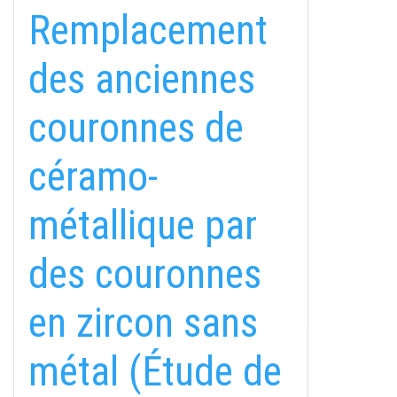
Remplacement
des anciennes
couronnes de
céramo-
métallique par
fab
fab
fab
des couronnes
fa-
fa-
fa-
ITT TALÁL MEG
MINKET
facebook-
instagram
youtube-
fab
en zircon sans
f
square
fa-
EMAILCIME
linkedin-
métal (Étude de
in