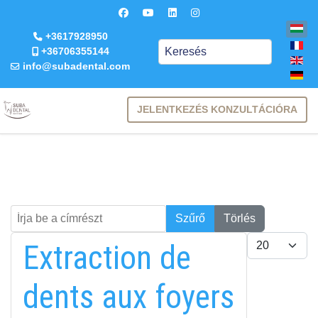
+3617928950
Keresés
+36706355144
info@subadental.com
JELENTKEZÉS KONZULTÁCIÓRA
Írja be a címrészt
Keresés
Szűrő
Törlés
Tételek #
Extraction de
dents aux foyers