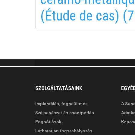
fab
fa
(Étude de cas) (7
fa-
fa-
ITT TALÁL MEG
MINKET
facebook-
in
fa
f
fa-
li
in
SZOLGÁLTATÁSAINK
EGYÉ
Implantálás, fogbeültetés
A Suba
Szájsebészet és csontpótlás
Adatke
Fogpótlások
Kapcso
Láthatatlan fogszabályozás