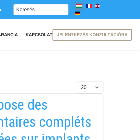
Keresés
m
JELENTKEZÉS KONZULTÁCIÓRA
ARANCIA
KAPCSOLAT
Tételek #
 pose des
entaires compléts
ées sur implants