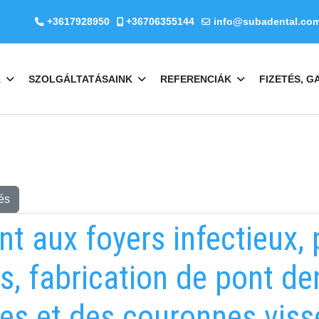
+3617928950
+36706355144
info@subadental.co
K
SZOLGÁLTATÁSAINK
REFERENCIÁK
FIZETÉS, G
és
nt aux foyers infectieux,
s, fabrication de pont d
es et des couronnes viss