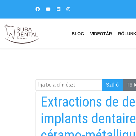
BLOG
VIDEOTÁR
RÓLUN
Írja be a címrészt
Keresés
Szűrő
Törl
Extractions de de
implants dentaire
céramo-métalliqu