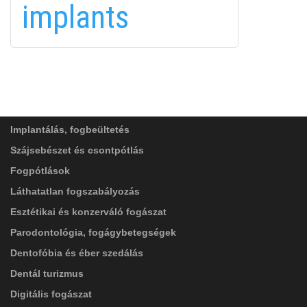
implants
FELIRATKOZÁS
FELIRATKOZÁS
ADATVÉDELMI TÁJÉKOZTATÓ
(*)
SZOLGÁLTATÁSAINK
Elolvastam, és elfogadom az
Adatkezelési
tájékoztatóban
foglaltakat!
Implantálás, fogbeültetés
Szájsebészet és csontpótlás
Fogpótlások
Láthatatlan fogszabályozás
Esztétikai és konzerváló fogászat
Parodontológia, fogágybetegségek
Dentofóbia és éber szedálás
Dentál turizmus
Digitális fogászat