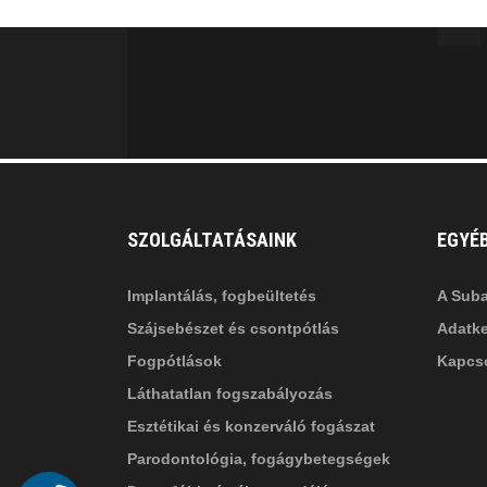
facebook-
in
fa
f
fa-
li
in
SZOLGÁLTATÁSAINK
EGYÉ
Implantálás, fogbeültetés
A Suba
Szájsebészet és csontpótlás
Adatke
Fogpótlások
Kapcso
Láthatatlan fogszabályozás
Esztétikai és konzerváló fogászat
Parodontológia, fogágybetegségek