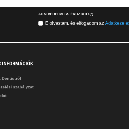
stagram
youtube-
b
square
ADATVÉDELMI TÁJÉKOZTATÓ
(*)
nkedin-
Elolvastam, és elfogadom az
Adatkezelés
B INFORMÁCIÓK
 Dentistről
zelési szabályzat
lat