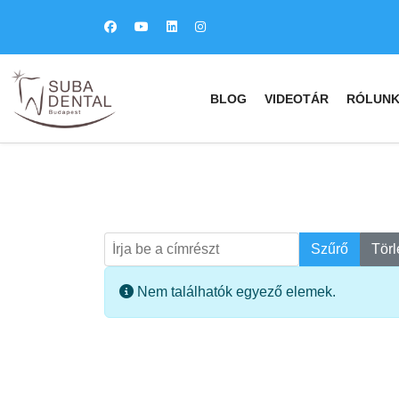
BLOG
VIDEOTÁR
RÓLUN
Írja be a címrészt
Keresés
Szűrő
Törl
Információ
Nem találhatók egyező elemek.
fab
fa
fa-
fa-
ITT TALÁL MEG
MINKET