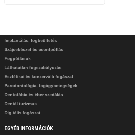
FELIRATKOZÁS
ADATVÉDELMI TÁJÉKOZTATÓ
(*)
SZOLGÁLTATÁSAINK
Elolvastam, és elfogadom az
Adatkezelési
tájékoztatóban
foglaltakat!
Implantálás, fogbeültetés
Szájsebészet és csontpótlás
Fogpótlások
Láthatatlan fogszabályozás
Esztétikai és konzerváló fogászat
Parodontológia, fogágybetegségek
Dentofóbia és éber szedálás
Dentál turizmus
Digitális fogászat
EGYÉB INFORMÁCIÓK