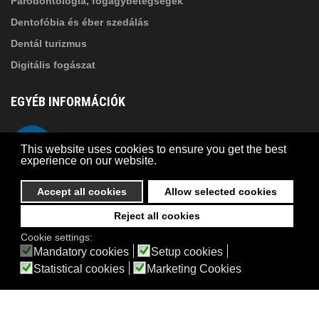
Parodontológia, fogágybetegségek
Dentofóbia és éber szedálás
Dentál turizmus
Digitális fogászat
EGYÉB INFORMÁCIÓK
A Suba Dentistről
Telefon
This website uses cookies to ensure you get the best
Adatkezelési szabályzat
experience on our website.
Kapcsolat
Accept all cookies
Allow selected cookies
Reject all cookies
© 2026 Suba Dental | Webdesign by
FRIK
Cookie settings:
Akadálymentesítési nyilatkozat
Mandatory cookies
Setup cookies
Statistical cookies
Marketing Cookies