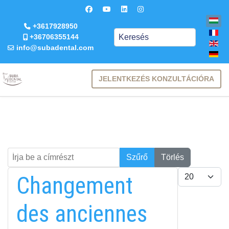
+3617928950
Keresés
+36706355144
info@subadental.com
JELENTKEZÉS KONZULTÁCIÓRA
Írja be a címrészt
Keresés
Szűrő
Törlés
Tételek #
Changement
des anciennes