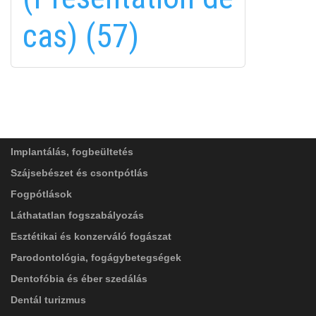
cas) (57)
FELIRATKOZÁS
FELIRATKOZÁS
ADATVÉDELMI TÁJÉKOZTATÓ
(*)
SZOLGÁLTATÁSAINK
Elolvastam, és elfogadom az
Adatkezelési
tájékoztatóban
foglaltakat!
Implantálás, fogbeültetés
Szájsebészet és csontpótlás
Fogpótlások
Láthatatlan fogszabályozás
Esztétikai és konzerváló fogászat
Parodontológia, fogágybetegségek
Dentofóbia és éber szedálás
Dentál turizmus