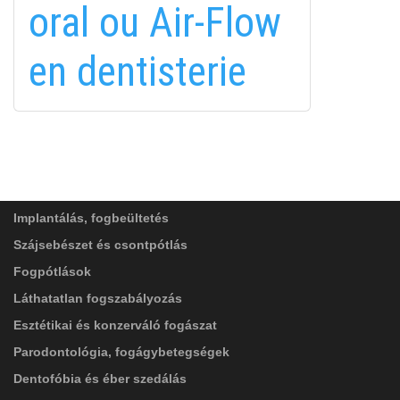
oral ou Air-Flow
in
en dentisterie
FELIRATKOZÁS
FELIRATKOZÁS
ADATVÉDELMI TÁJÉKOZTATÓ
(*)
SZOLGÁLTATÁSAINK
Elolvastam, és elfogadom az
Adatkezelési
tájékoztatóban
foglaltakat!
Implantálás, fogbeültetés
Szájsebészet és csontpótlás
Fogpótlások
Láthatatlan fogszabályozás
Esztétikai és konzerváló fogászat
Parodontológia, fogágybetegségek
Dentofóbia és éber szedálás