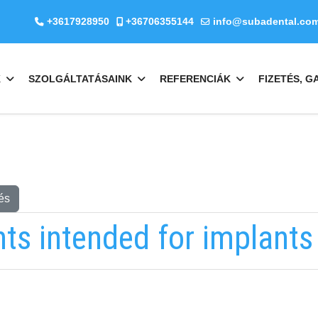
+3617928950
+36706355144
info@subadental.co
K
SZOLGÁLTATÁSAINK
REFERENCIÁK
FIZETÉS, G
és
ts intended for implants
EMAILCIME
b
fab
fa-