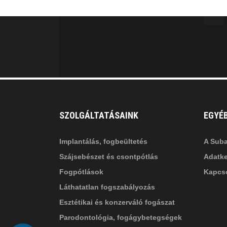
MINKET
facebook-
in
fa
f
fa-
li
in
SZOLGÁLTATÁSAINK
EGYÉ
Implantálás, fogbeültetés
A Suba
Szájsebészet és csontpótlás
Adatke
Fogpótlások
Kapcso
Láthatatlan fogszabályozás
Esztétikai és konzerváló fogászat
Parodontológia, fogágybetegségek