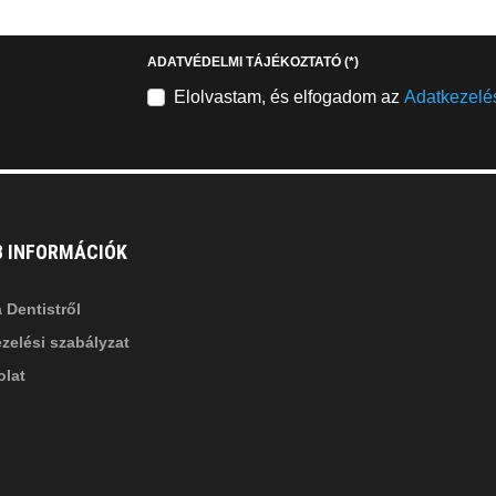
stagram
youtube-
b
square
ADATVÉDELMI TÁJÉKOZTATÓ
(*)
nkedin-
Elolvastam, és elfogadom az
Adatkezelés
B INFORMÁCIÓK
 Dentistről
zelési szabályzat
lat