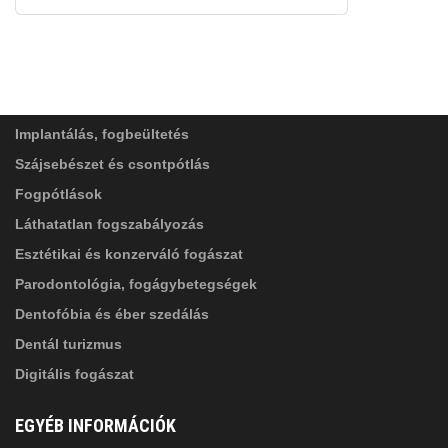
FELIRATKOZÁS
ADATVÉDELMI TÁJÉKOZTATÓ
(*)
SZOLGÁLTATÁSAINK
Elolvastam, és elfogadom az
Adatkezelési
tájékoztatóban
foglaltakat!
Implantálás, fogbeültetés
Szájsebészet és csontpótlás
Fogpótlások
Láthatatlan fogszabályozás
Esztétikai és konzerváló fogászat
Parodontológia, fogágybetegségek
Dentofóbia és éber szedálás
Dentál turizmus
Digitális fogászat
EGYÉB INFORMÁCIÓK