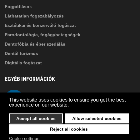
Fogpótlások
Láthatatlan fogszabályozás
Esztétikai és konzerváló fogászat
Parodontológia, fogágybetegségek
Dentofóbia és éber szedálás
Dentál turizmus
Digitális fogászat
EGYÉB INFORMÁCIÓK
A Suba Dentistről
Telefon
This website uses cookies to ensure you get the best
Adatkezelési szabályzat
experience on our website.
Kapcsolat
Accept all cookies
Allow selected cookies
Reject all cookies
© 2026 Suba Dental | Webdesign by
FRIK
Cookie settings: