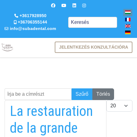
+3617928950
Keresés
+36706355144
info@subadental.com
JELENTKEZÉS KONZULTÁCIÓRA
Írja be a címrészt
Keresés
Szűrő
Törlés
Tételek #
La restauration
de la grande