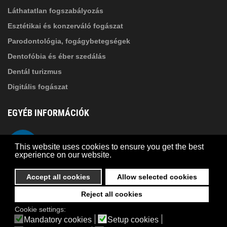
Láthatatlan fogszabályozás
Esztétikai és konzerváló fogászat
Parodontológia, fogágybetegségek
Dentofóbia és éber szedálás
Dentál turizmus
Digitális fogászat
EGYÉB INFORMÁCIÓK
A Suba Dentistről
Telefon
This website uses cookies to ensure you get the best
Adatkezelési szabályzat
experience on our website.
Kapcsolat
Accept all cookies
Allow selected cookies
Reject all cookies
© 2026 Suba Dental | Webdesign by
FRIK
Cookie settings:
Akadálymentesítési nyilatkozat
Mandatory cookies
Setup cookies