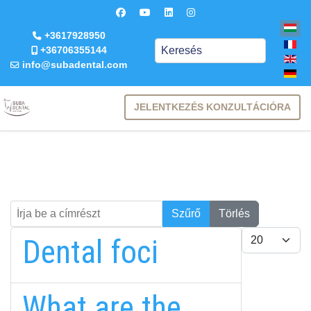
+3617928950
Keresés
+36706355144
info@subadental.com
JELENTKEZÉS KONZULTÁCIÓRA
Írja be a címrészt
Keresés
Szűrő
Törlés
Tételek #
Dental foci
What are the