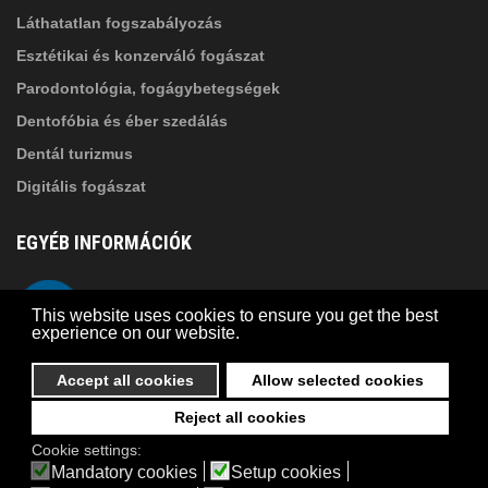
Láthatatlan fogszabályozás
Esztétikai és konzerváló fogászat
Parodontológia, fogágybetegségek
Dentofóbia és éber szedálás
Dentál turizmus
Digitális fogászat
EGYÉB INFORMÁCIÓK
A Suba Dentistről
Telefon
This website uses cookies to ensure you get the best
Adatkezelési szabályzat
experience on our website.
Kapcsolat
Accept all cookies
Allow selected cookies
Reject all cookies
© 2026 Suba Dental | Webdesign by
FRIK
Cookie settings:
Akadálymentesítési nyilatkozat
Mandatory cookies
Setup cookies