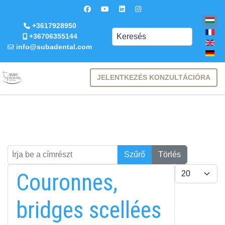
+3617928950
Keresés
+36706355144
info@subadental.com
JELENTKEZÉS KONZULTÁCIÓRA
Írja be a címrészt
Keresés
Szűrő
Törlés
Tételek #
Couronnes,
bridges scellées