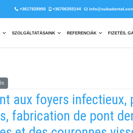
+3617928950
+36706355144
info@subadental.co
K
SZOLGÁLTATÁSAINK
REFERENCIÁK
FIZETÉS, G
és
nt aux foyers infectieux,
s, fabrication de pont d
es et des couronnes viss