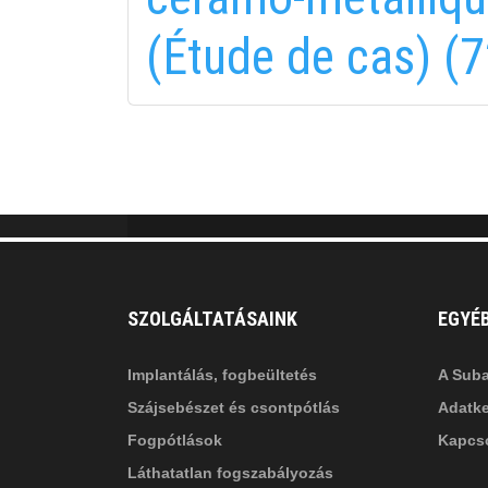
fab
fa
(Étude de cas) (7
fa-
fa-
ITT TALÁL MEG
MINKET
facebook-
in
fa
f
fa-
li
in
SZOLGÁLTATÁSAINK
EGYÉ
Implantálás, fogbeültetés
A Suba
Szájsebészet és csontpótlás
Adatke
Fogpótlások
Kapcso
Láthatatlan fogszabályozás