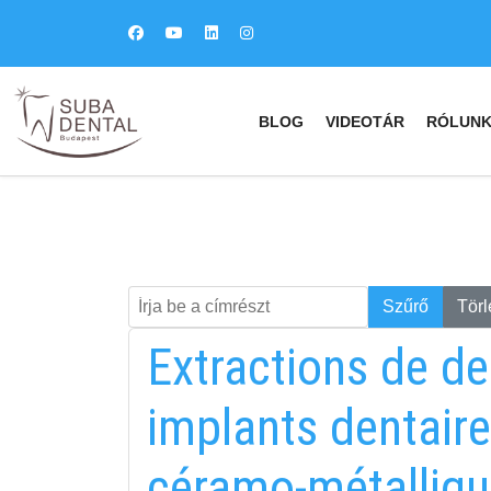
BLOG
VIDEOTÁR
RÓLUN
Írja be a címrészt
Keresés
Szűrő
Törl
Extractions de de
implants dentaire
céramo-métalliqu