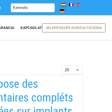
Keresés
m
JELENTKEZÉS KONZULTÁCIÓRA
ARANCIA
KAPCSOLAT
Tételek #
 pose des
entaires compléts
ées sur implants