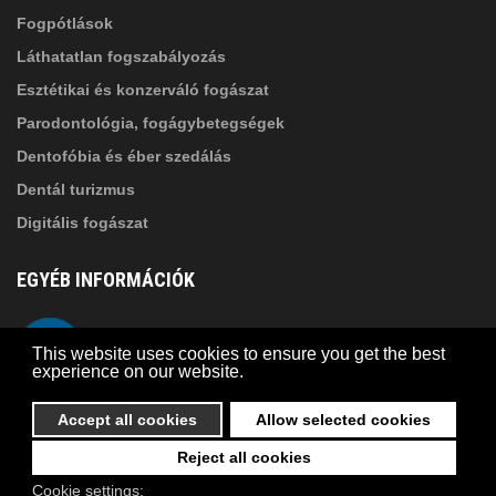
Fogpótlások
Láthatatlan fogszabályozás
Esztétikai és konzerváló fogászat
Parodontológia, fogágybetegségek
Dentofóbia és éber szedálás
Dentál turizmus
Digitális fogászat
EGYÉB INFORMÁCIÓK
A Suba Dentistről
Telefon
This website uses cookies to ensure you get the best
Adatkezelési szabályzat
experience on our website.
Kapcsolat
Accept all cookies
Allow selected cookies
Reject all cookies
© 2026 Suba Dental | Webdesign by
FRIK
Cookie settings: