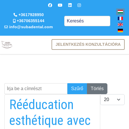
+3617928950
Keresés
+36706355144
info@subadental.com
JELENTKEZÉS KONZULTÁCIÓRA
Írja be a címrészt
Keresés
Szűrő
Törlés
Tételek #
Rééducation
esthétique avec