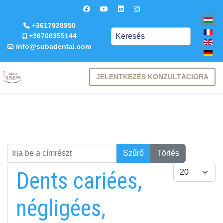
+3617928950
Keresés
+36706355144
info@subadental.com
JELENTKEZÉS KONZULTÁCIÓRA
Írja be a címrészt
Keresés
Szűrő
Törlés
Tételek #
Dents cariées,
négligées,