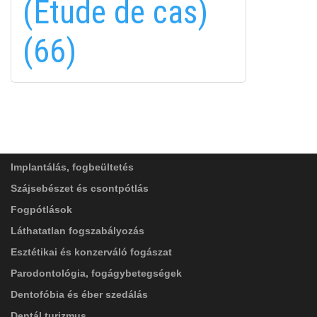
(Étude de cas)
in
(66)
FELIRATKOZÁS
FELIRATKOZÁS
ADATVÉDELMI TÁJÉKOZTATÓ
(*)
SZOLGÁLTATÁSAINK
Elolvastam, és elfogadom az
Adatkezelési
tájékoztatóban
foglaltakat!
Implantálás, fogbeültetés
Szájsebészet és csontpótlás
Fogpótlások
Láthatatlan fogszabályozás
Esztétikai és konzerváló fogászat
Parodontológia, fogágybetegségek
Dentofóbia és éber szedálás
Dentál turizmus