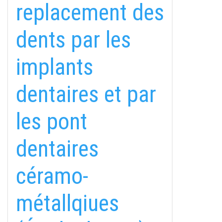
replacement des
dents par les
implants
dentaires et par
les pont
dentaires
fab
fab
fab
céramo-
fa-
fa-
fa-
ITT TALÁL MEG
MINKET
facebook-
instagram
youtube-
fab
métallqiues
f
square
fa-
EMAILCIME
linkedin-