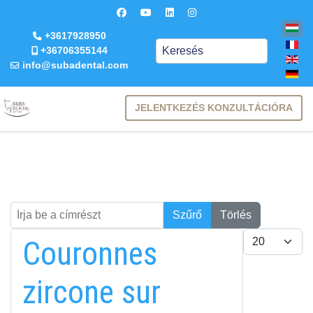
+3617928950
Keresés
+36706355144
info@subadental.com
JELENTKEZÉS KONZULTÁCIÓRA
Írja be a címrészt
Keresés
Szűrő
Törlés
Tételek #
Couronnes
zircone sur