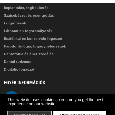
tájékoztatóban
foglaltakat!
Implantálás, fogbeültetés
Szájsebészet és csontpótlás
Fogpótlások
Láthatatlan fogszabályozás
Esztétikai és konzerváló fogászat
Parodontológia, fogágybetegségek
Dentofóbia és éber szedálás
Dentál turizmus
Digitális fogászat
EGYÉB INFORMÁCIÓK
A Suba Dentistről
Telefon
This website uses cookies to ensure you get the best
Adatkezelési szabályzat
experience on our website.
Kapcsolat
Accept all cookies
Allow selected cookies