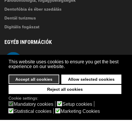
Parodontológia, fogágybetegségek
Dentofóbia és éber szedálás
Dentál turizmus
Digitális fogászat
EGYÉB INFORMÁCIÓK
A Suba Dentistről
Telefon
This website uses cookies to ensure you get the best
Adatkezelési szabályzat
experience on our website.
Kapcsolat
Accept all cookies
Allow selected cookies
Reject all cookies
© 2026 Suba Dental | Webdesign by
FRIK
Cookie settings:
Akadálymentesítési nyilatkozat
Mandatory cookies
Setup cookies
Statistical cookies
Marketing Cookies