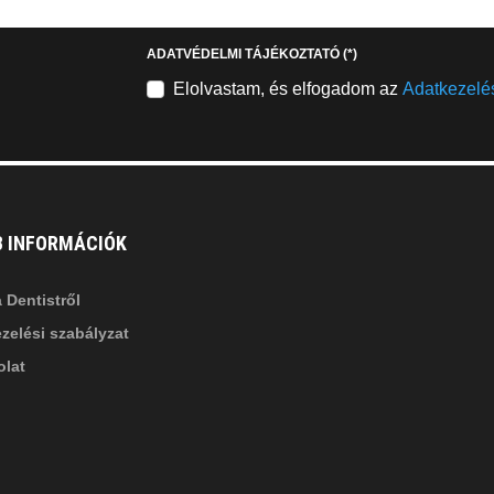
stagram
youtube-
b
square
ADATVÉDELMI TÁJÉKOZTATÓ
(*)
nkedin-
Elolvastam, és elfogadom az
Adatkezelés
B INFORMÁCIÓK
 Dentistről
zelési szabályzat
lat