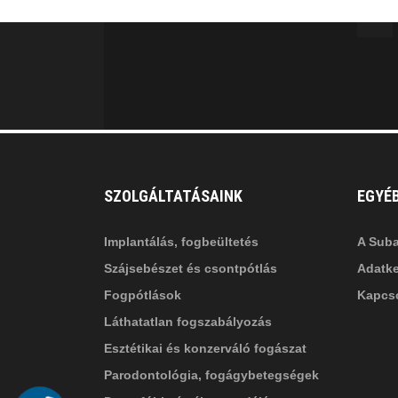
facebook-
in
fa
f
fa-
li
in
SZOLGÁLTATÁSAINK
EGYÉ
Implantálás, fogbeültetés
A Suba
Szájsebészet és csontpótlás
Adatke
Fogpótlások
Kapcso
Láthatatlan fogszabályozás
Esztétikai és konzerváló fogászat
Parodontológia, fogágybetegségek