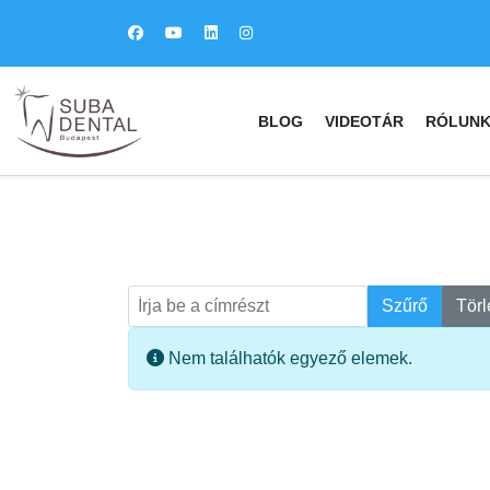
BLOG
VIDEOTÁR
RÓLUN
Írja be a címrészt
Keresés
Szűrő
Törl
Információ
Nem találhatók egyező elemek.
fab
fa
fa-
fa-
ITT TALÁL MEG
MINKET