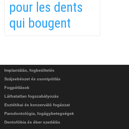
pour les dents
in
qui bougent
FELIRATKOZÁS
FELIRATKOZÁS
ADATVÉDELMI TÁJÉKOZTATÓ
(*)
SZOLGÁLTATÁSAINK
Elolvastam, és elfogadom az
Adatkezelési
tájékoztatóban
foglaltakat!
Implantálás, fogbeültetés
Szájsebészet és csontpótlás
Fogpótlások
Láthatatlan fogszabályozás
Esztétikai és konzerváló fogászat
Parodontológia, fogágybetegségek
Dentofóbia és éber szedálás