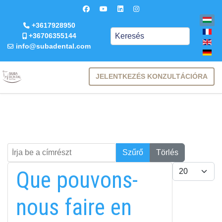
+3617928950
Keresés
+36706355144
info@subadental.com
JELENTKEZÉS KONZULTÁCIÓRA
Írja be a címrészt
Keresés
Szűrő
Törlés
Tételek #
Que pouvons-
nous faire en