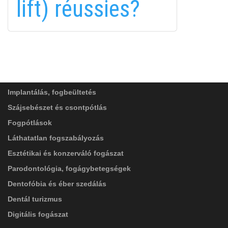
lift) réussies?
FELIRATKOZÁS
FELIRATKOZÁS
ADATVÉDELMI TÁJÉKOZTATÓ
(*)
SZOLGÁLTATÁSAINK
Elolvastam, és elfogadom az
Adatkezelési
tájékoztatóban
foglaltakat!
Implantálás, fogbeültetés
Szájsebészet és csontpótlás
Fogpótlások
Láthatatlan fogszabályozás
Esztétikai és konzerváló fogászat
Parodontológia, fogágybetegségek
Dentofóbia és éber szedálás
Dentál turizmus
Digitális fogászat