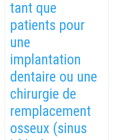
tant que
patients pour
une
implantation
dentaire ou une
fab
fab
fab
chirurgie de
fa-
fa-
fa-
ITT TALÁL MEG
MINKET
facebook-
instagram
youtube-
fab
remplacement
f
square
fa-
EMAILCIME
linkedin-
osseux (sinus
in