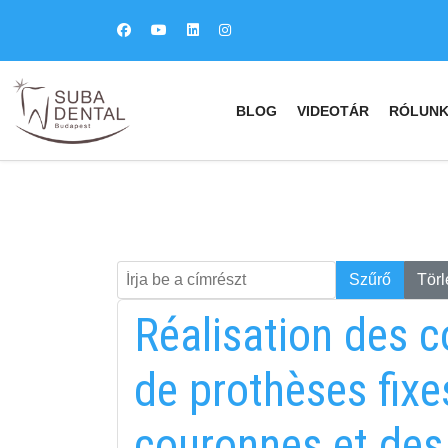
BLOG
VIDEOTÁR
RÓLUN
Írja be a címrészt
Keresés
Szűrő
Törl
Réalisation des c
de prothèses fixes
couronnes et des 