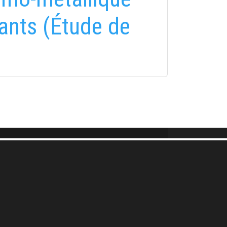
lants (Étude de
FELIRATKOZÁS
FELIRATKOZÁS
i tájékoztatóban
foglaltakat!