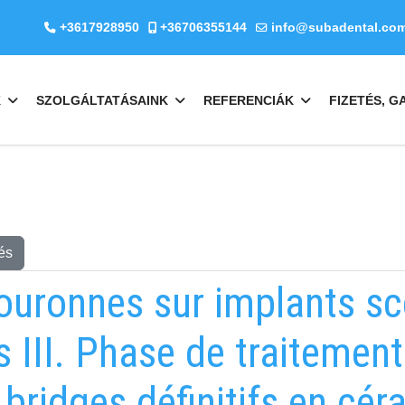
+3617928950
+36706355144
info@subadental.co
K
SZOLGÁLTATÁSAINK
REFERENCIÁK
FIZETÉS, G
és
ouronnes sur implants sce
 III. Phase de traitement
bridges définitifs en cé