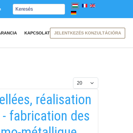
Keresés
m
JELENTKEZÉS KONZULTÁCIÓRA
ARANCIA
KAPCSOLAT
Tételek #
llées, réalisation
 - fabrication des
ramo-métallique