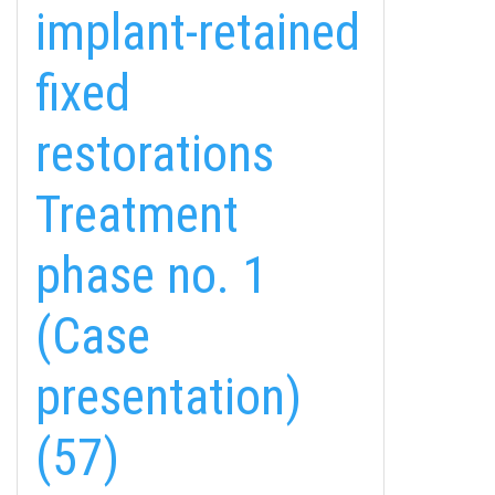
implant-retained
fixed
restorations
Treatment
fab
fab
fab
phase no. 1
fa-
fa-
fa-
ITT TALÁL MEG
MINKET
facebook-
instagram
youtube-
fab
(Case
f
square
fa-
EMAILCIME
linkedin-
presentation)
in
(57)
FELIRATKOZÁS