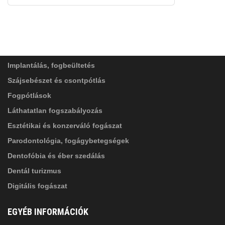
FELIRATKOZÁS
ADATVÉDELMI TÁJÉKOZTATÓ
(*)
SZOLGÁLTATÁSAINK
Elolvastam, és elfogadom az
Adatkezelési
tájékoztatóban
foglaltakat!
Implantálás, fogbeültetés
Szájsebészet és csontpótlás
Fogpótlások
Láthatatlan fogszabályozás
Esztétikai és konzerváló fogászat
Parodontológia, fogágybetegségek
Dentofóbia és éber szedálás
Dentál turizmus
Digitális fogászat
EGYÉB INFORMÁCIÓK