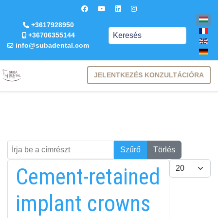
+3617928950
Keresés
+36706355144
info@subadental.com
JELENTKEZÉS KONZULTÁCIÓRA
Írja be a címrészt
Keresés
Szűrő
Törlés
Tételek #
Cement-retained
implant crowns