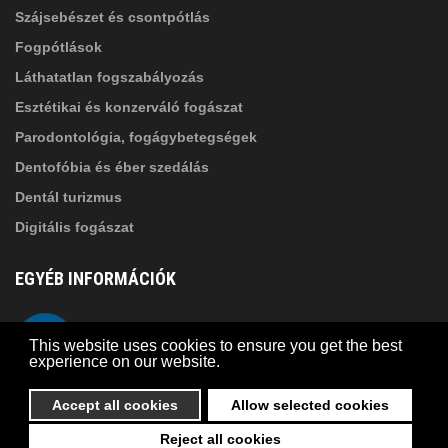
Szájsebészet és csontpótlás
Fogpótlások
Láthatatlan fogszabályozás
Esztétikai és konzerváló fogászat
Parodontológia, fogágybetegségek
Dentofóbia és éber szedálás
Dentál turizmus
Digitális fogászat
EGYÉB INFORMÁCIÓK
A Suba Dentistről
Telefon
This website uses cookies to ensure you get the best
Adatkezelési szabályzat
experience on our website.
Kapcsolat
Accept all cookies
Allow selected cookies
Reject all cookies