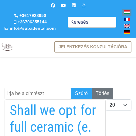
+3617928950
Keresés
+36706355144
info@subadental.com
JELENTKEZÉS KONZULTÁCIÓRA
Írja be a címrészt
Keresés
Szűrő
Törlés
Tételek #
Shall we opt for
full ceramic (e.