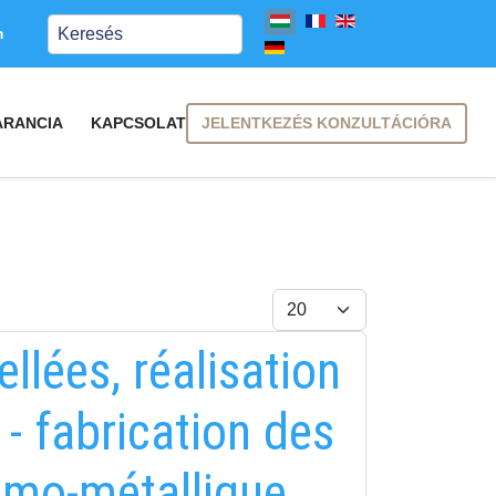
Keresés
m
JELENTKEZÉS KONZULTÁCIÓRA
ARANCIA
KAPCSOLAT
Tételek #
llées, réalisation
 - fabrication des
ramo-métallique