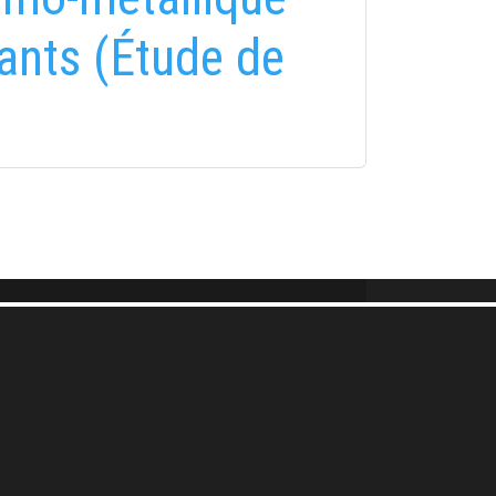
lants (Étude de
FELIRATKOZÁS
FELIRATKOZÁS
i tájékoztatóban
foglaltakat!