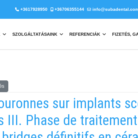
+3617928950
+36706355144
info@subadental.co
K
SZOLGÁLTATÁSAINK
REFERENCIÁK
FIZETÉS, G
és
ouronnes sur implants sce
 III. Phase de traitement
bridges définitifs en cé