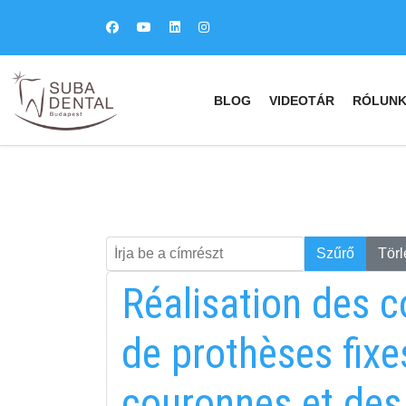
BLOG
VIDEOTÁR
RÓLUN
Írja be a címrészt
Keresés
Szűrő
Törl
Réalisation des c
de prothèses fixes
couronnes et des 