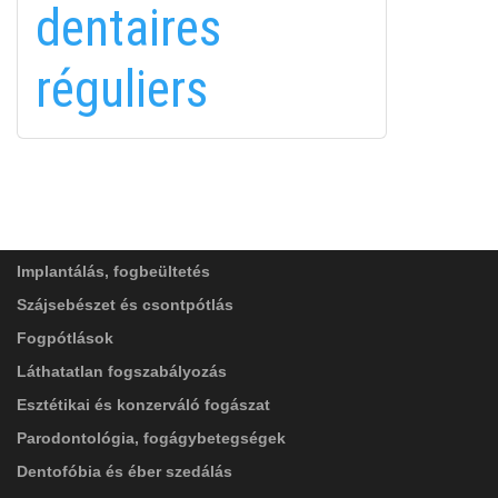
dentaires
in
réguliers
FELIRATKOZÁS
FELIRATKOZÁS
ADATVÉDELMI TÁJÉKOZTATÓ
(*)
SZOLGÁLTATÁSAINK
Elolvastam, és elfogadom az
Adatkezelési
tájékoztatóban
foglaltakat!
Implantálás, fogbeültetés
Szájsebészet és csontpótlás
Fogpótlások
Láthatatlan fogszabályozás
Esztétikai és konzerváló fogászat
Parodontológia, fogágybetegségek
Dentofóbia és éber szedálás