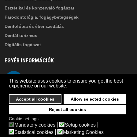
Esztétikai és konzerváló fogászat
Parodontológia, fogágybetegségek
Dentofóbia és éber szedálás
Dentál turizmus
Digitális fogászat
EGYÉB INFORMÁCIÓK
A Suba Dentistről
Telefon
This website uses cookies to ensure you get the best
Adatkezelési szabályzat
experience on our website.
Kapcsolat
Accept all cookies
Allow selected cookies
Reject all cookies
© 2026 Suba Dental | Webdesign by
FRIK
Cookie settings:
Akadálymentesítési nyilatkozat
Mandatory cookies
Setup cookies
Statistical cookies
Marketing Cookies