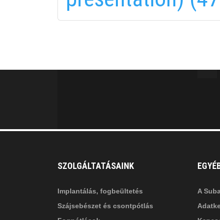
fab
fa
fa-
fa-
ITT TALÁL MEG
MINKET
facebook-
in
fa
f
fa-
li
in
SZOLGÁLTATÁSAINK
EGYÉ
Implantálás, fogbeültetés
A Suba
Szájsebészet és csontpótlás
Adatke