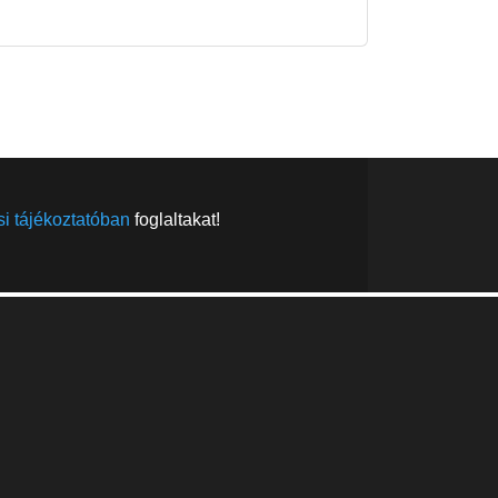
FELIRATKOZÁS
FELIRATKOZÁS
i tájékoztatóban
foglaltakat!