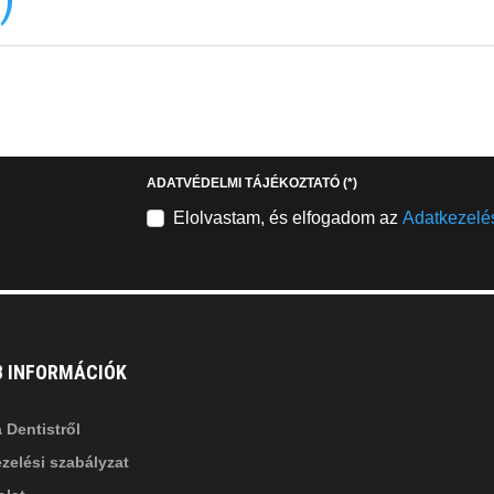
EMAILCIME
b
fab
fa-
stagram
youtube-
b
square
ADATVÉDELMI TÁJÉKOZTATÓ
(*)
nkedin-
Elolvastam, és elfogadom az
Adatkezelés
B INFORMÁCIÓK
 Dentistről
zelési szabályzat