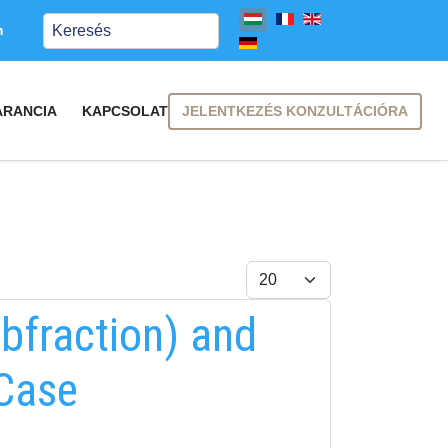
Keresés
m
JELENTKEZÉS KONZULTÁCIÓRA
ARANCIA
KAPCSOLAT
Tételek #
abfraction) and
(Case