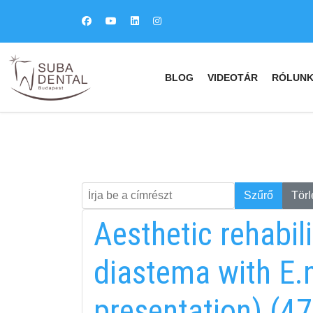
BLOG
VIDEOTÁR
RÓLUN
Írja be a címrészt
Keresés
Szűrő
Törl
Aesthetic rehabil
diastema with E.
presentation) (47