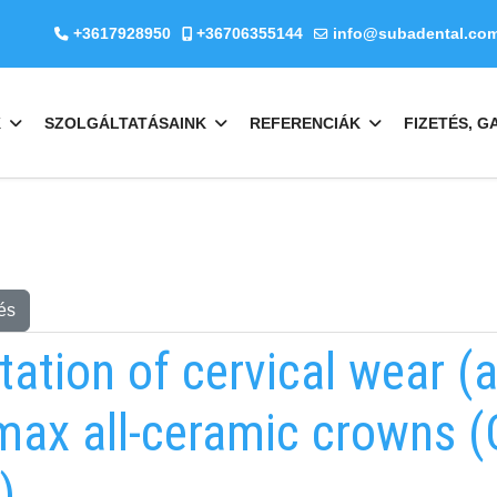
+3617928950
+36706355144
info@subadental.co
K
SZOLGÁLTATÁSAINK
REFERENCIÁK
FIZETÉS, G
és
itation of cervical wear (
max all-ceramic crowns 
)