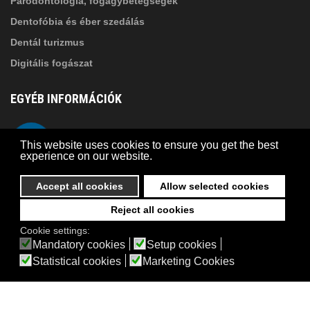
Parodontológia, fogágybetegségek
Dentofóbia és éber szedálás
Dentál turizmus
Digitális fogászat
EGYÉB INFORMÁCIÓK
A Suba Dentistről
Telefon
This website uses cookies to ensure you get the best
Adatkezelési szabályzat
experience on our website.
Kapcsolat
Accept all cookies
Allow selected cookies
Reject all cookies
© 2026 Suba Dental | Webdesign by
FRIK
Cookie settings:
Akadálymentesítési nyilatkozat
Mandatory cookies
Setup cookies
Statistical cookies
Marketing Cookies