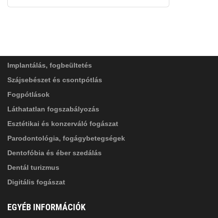
FELIRATKOZÁS
ADATVÉDELMI TÁJÉKOZTATÓ
(*)
SZOLGÁLTATÁSAINK
Elolvastam, és elfogadom az
Adatkezelési
tájékoztatóban
foglaltakat!
Implantálás, fogbeültetés
Szájsebészet és csontpótlás
Fogpótlások
Láthatatlan fogszabályozás
Esztétikai és konzerváló fogászat
Parodontológia, fogágybetegségek
Dentofóbia és éber szedálás
Dentál turizmus
Digitális fogászat
EGYÉB INFORMÁCIÓK