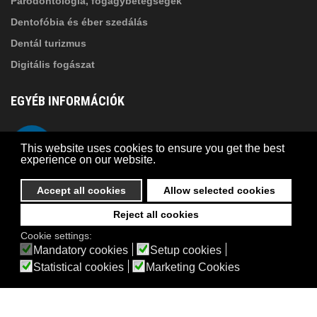
Parodontológia, fogágybetegségek
Dentofóbia és éber szedálás
Dentál turizmus
Digitális fogászat
EGYÉB INFORMÁCIÓK
A Suba Dentistről
Telefon
This website uses cookies to ensure you get the best
Adatkezelési szabályzat
experience on our website.
Kapcsolat
Accept all cookies
Allow selected cookies
Reject all cookies
© 2026 Suba Dental | Webdesign by
FRIK
Cookie settings:
Akadálymentesítési nyilatkozat
Mandatory cookies
Setup cookies
Statistical cookies
Marketing Cookies