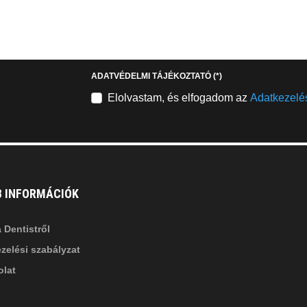
EMAILCIME
b
fab
fa-
stagram
youtube-
b
square
ADATVÉDELMI TÁJÉKOZTATÓ
(*)
nkedin-
Elolvastam, és elfogadom az
Adatkezelés
B INFORMÁCIÓK
 Dentistről
zelési szabályzat
lat