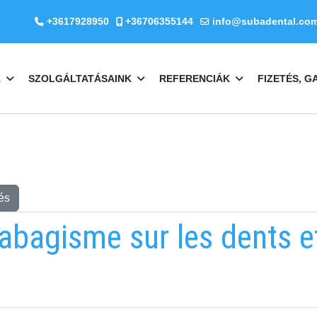
+3617928950
+36706355144
info@subadental.co
K
SZOLGÁLTATÁSAINK
REFERENCIÁK
FIZETÉS, G
és
tabagisme sur les dents et