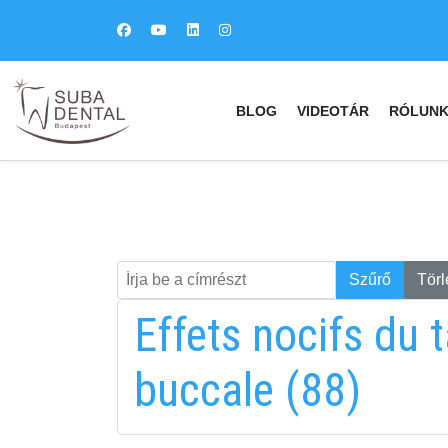
BLOG
VIDEOTÁR
RÓLUN
Írja be a címrészt
Keresés
Szűrő
Törl
Effets nocifs du 
buccale (88)