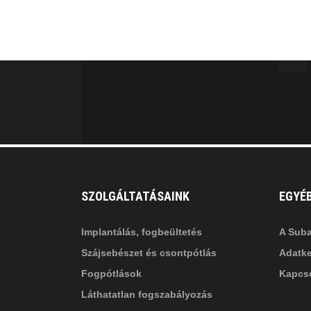
fab
fa
fa-
fa-
ITT TALÁL MEG
MINKET
facebook-
in
fa
f
fa-
li
in
SZOLGÁLTATÁSAINK
EGYÉ
Implantálás, fogbeültetés
A Suba
Szájsebészet és csontpótlás
Adatke
Fogpótlások
Kapcso
Láthatatlan fogszabályozás