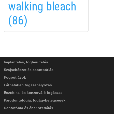
walking bleach
in
(86)
FELIRATKOZÁS
FELIRATKOZÁS
ADATVÉDELMI TÁJÉKOZTATÓ
(*)
SZOLGÁLTATÁSAINK
Elolvastam, és elfogadom az
Adatkezelési
tájékoztatóban
foglaltakat!
Implantálás, fogbeültetés
Szájsebészet és csontpótlás
Fogpótlások
Láthatatlan fogszabályozás
Esztétikai és konzerváló fogászat
Parodontológia, fogágybetegségek
Dentofóbia és éber szedálás