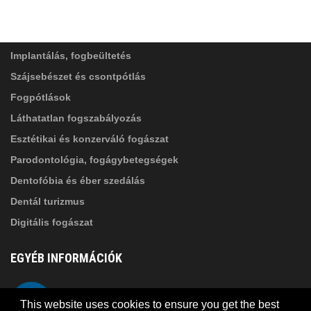
ADATVÉDELMI TÁJÉKOZTATÓ
(*)
SZOLGÁLTATÁSAINK
Elolvastam, és elfogadom az
Adatkezelési
tájékoztatóban
foglaltakat!
Implantálás, fogbeültetés
Szájsebészet és csontpótlás
Fogpótlások
Láthatatlan fogszabályozás
Esztétikai és konzerváló fogászat
Parodontológia, fogágybetegségek
Dentofóbia és éber szedálás
Dentál turizmus
Digitális fogászat
EGYÉB INFORMÁCIÓK
A Suba Dentistről
Telefon
This website uses cookies to ensure you get the best