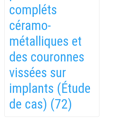
compléts
céramo-
métalliques et
fab
fab
fab
des couronnes
fa-
fa-
fa-
ITT TALÁL MEG
MINKET
facebook-
instagram
youtube-
fab
vissées sur
f
square
fa-
EMAILCIME
linkedin-
implants (Étude
in
de cas) (72)
FELIRATKOZÁS
FELIRATKOZÁS