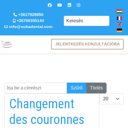
+3617928950
Keresés
+36706355144
info@subadental.com
JELENTKEZÉS KONZULTÁCIÓRA
Írja be a címrészt
Keresés
Szűrő
Törlés
Tételek #
Changement
des couronnes