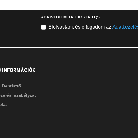
stagram
youtube-
b
square
ADATVÉDELMI TÁJÉKOZTATÓ
(*)
nkedin-
Elolvastam, és elfogadom az
Adatkezelés
B INFORMÁCIÓK
 Dentistről
zelési szabályzat
lat