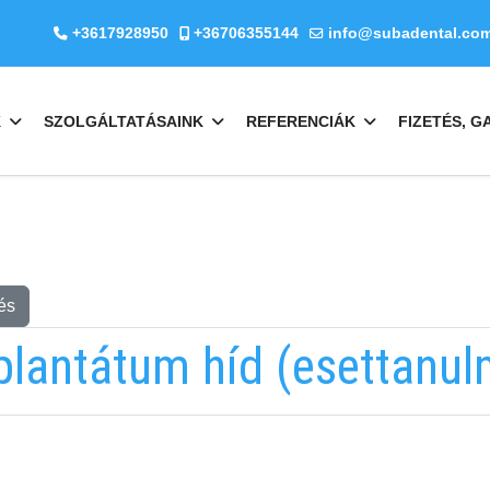
+3617928950
+36706355144
info@subadental.co
K
SZOLGÁLTATÁSAINK
REFERENCIÁK
FIZETÉS, G
és
lantátum híd (esettanul
EMAILCIME
b
fab
fa-