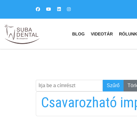
BLOG
VIDEOTÁR
RÓLUN
Írja be a címrészt
Keresés
Szűrő
Törl
Csavarozható imp
fab
fa
fa-
fa-
ITT TALÁL MEG