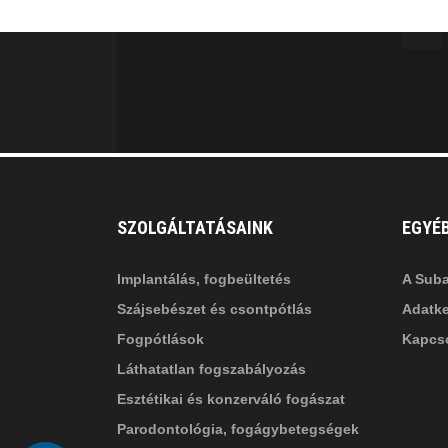
MINKET
facebook-
in
fa
f
fa-
li
in
SZOLGÁLTATÁSAINK
EGYÉ
Implantálás, fogbeültetés
A Suba
Szájsebészet és csontpótlás
Adatke
Fogpótlások
Kapcso
Láthatatlan fogszabályozás
Esztétikai és konzerváló fogászat
Parodontológia, fogágybetegségek