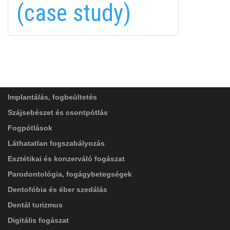
(case study)
FELIRATKOZÁS
FELIRATKOZÁS
ADATVÉDELMI TÁJÉKOZTATÓ
(*)
SZOLGÁLTATÁSAINK
Elolvastam, és elfogadom az
Adatkezelési
tájékoztatóban
foglaltakat!
Implantálás, fogbeültetés
Szájsebészet és csontpótlás
Fogpótlások
Láthatatlan fogszabályozás
Esztétikai és konzerváló fogászat
Parodontológia, fogágybetegségek
Dentofóbia és éber szedálás
Dentál turizmus
Digitális fogászat