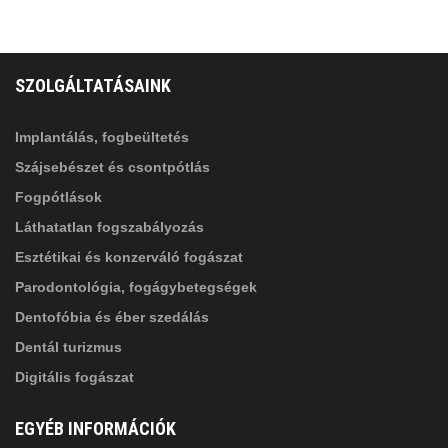
FELIRATKOZÁS
ADATVÉDELMI TÁJÉKOZTATÓ
(*)
SZOLGÁLTATÁSAINK
Elolvastam, és elfogadom az
Adatkezelési
tájékoztatóban
foglaltakat!
Implantálás, fogbeültetés
Szájsebészet és csontpótlás
Fogpótlások
Láthatatlan fogszabályozás
Esztétikai és konzerváló fogászat
Parodontológia, fogágybetegségek
Dentofóbia és éber szedálás
Dentál turizmus
Digitális fogászat
EGYÉB INFORMÁCIÓK