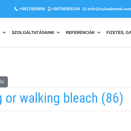
+3617928950
+36706355144
info@subadental.co
K
SZOLGÁLTATÁSAINK
REFERENCIÁK
FIZETÉS, G
és
g or walking bleach (86)
EMAILCIME
b
fab
fa-