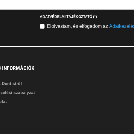
stagram
youtube-
b
square
ADATVÉDELMI TÁJÉKOZTATÓ
(*)
nkedin-
Elolvastam, és elfogadom az
Adatkezelés
B INFORMÁCIÓK
 Dentistről
zelési szabályzat
lat