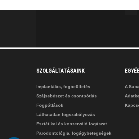
MINKET
facebook-
in
fa
f
fa-
li
in
SZOLGÁLTATÁSAINK
EGYÉ
Implantálás, fogbeültetés
A Suba
Szájsebészet és csontpótlás
Adatke
Fogpótlások
Kapcso
Láthatatlan fogszabályozás
Esztétikai és konzerváló fogászat
Parodontológia, fogágybetegségek