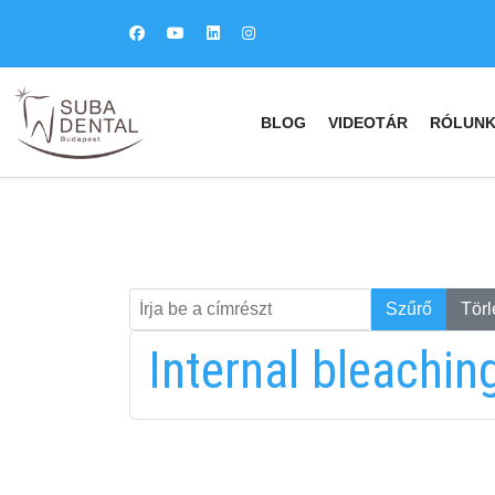
BLOG
VIDEOTÁR
RÓLUN
Írja be a címrészt
Keresés
Szűrő
Törl
Internal bleachin
fab
fa
fa-
fa-
ITT TALÁL MEG