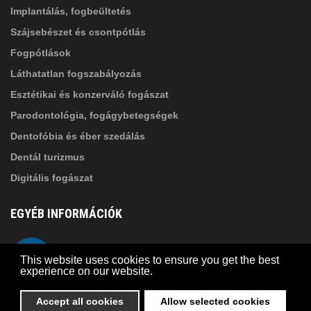
Implantálás, fogbeültetés
Szájsebészet és csontpótlás
Fogpótlások
Láthatatlan fogszabályozás
Esztétikai és konzerváló fogászat
Parodontológia, fogágybetegségek
Dentofóbia és éber szedálás
Dentál turizmus
Digitális fogászat
EGYÉB INFORMÁCIÓK
A Suba Dentistről
Telefon
This website uses cookies to ensure you get the best
Adatkezelési szabályzat
experience on our website.
Kapcsolat
Accept all cookies
Allow selected cookies