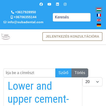
+3617928950
Keresés
+36706355144
info@subadental.com
JELENTKEZÉS KONZULTÁCIÓRA
Írja be a címrészt
Keresés
Szűrő
Törlés
Tételek #
Lower and
upper cement-